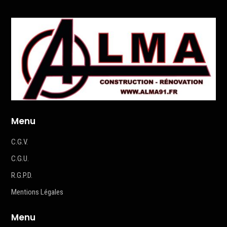
Menu
C.G.V.
C.G.U.
R.G.P.D.
Mentions Légales
Menu